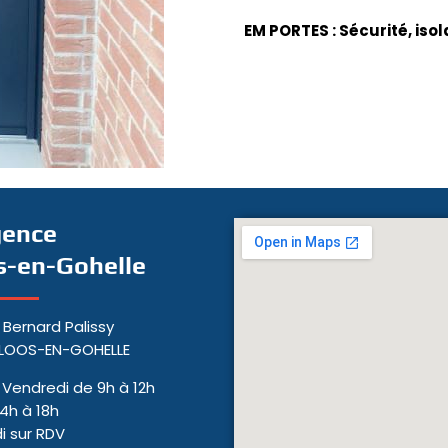
EM PORTES
: Sécurité, iso
gence
s-en-Gohelle
 Bernard Palissy
 LOOS-EN-GOHELLE
- Vendredi de 9h à 12h
14h à 18h
 sur RDV