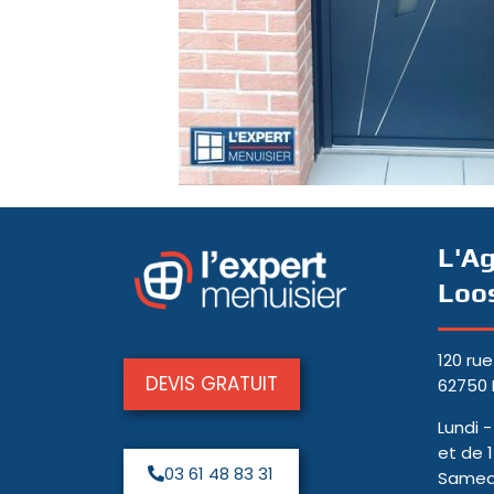
L'A
Loo
120 rue
DEVIS GRATUIT
62750
Lundi 
et de 
03 61 48 83 31
Samedi