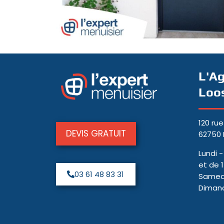
L'A
Loo
120 rue
DEVIS GRATUIT
62750
Lundi 
et de 
03 61 48 83 31
Samedi
Diman