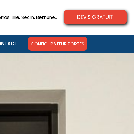
DEVIS GRATUIT
Arras
,
Lille
,
Seclin
,
Béthune
...
ONTACT
CONFIGURATEUR PORTES