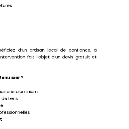
etures
néficiez d’un artisan local de confiance, à
tervention fait l’objet d’un devis gratuit et
Menuisier ?
uiserie aluminium
r de Lens
ie
ofessionnelles
t